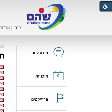
בית
אודות
עמו
תכ