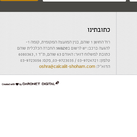
כתובתינו
רח' החושן 1 שוהם, בנין המועצה המקומית, קומה 1-
להגעה ברכב: יש לרשום בwaze: החברה הכלכלית שוהם
כתובת למשלוח דואר: האודם 63 שוהם, ת"ד 1, 6080363
טלפון: 03-9724721 / 03-9723035, פקס: 03-9723056
הדוא"ל:
oshra@calcalit-shoham.com
דרונט
דיגיטל
-
בניית
אתרים,
בניית
אתרי
וורדפרס,
בניית
אתרי
סחר,
חנות
אינטרנטית,