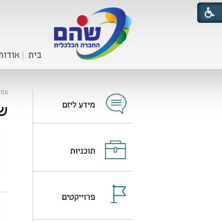
בית
אודות
עמו
שו