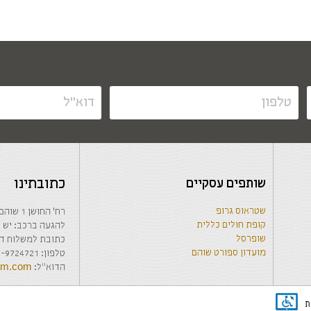
שותפים עסקיים
כתובתינו
שטראוס גרופ
רח' החושן 1 שוהם, בנין המועצה המקומית, קומה 1-
קופת חולים כללית
להגעה ברכב: יש לרשום בwaze: החבר
שופרסל
כתובת למשלוח דואר: האודם 63 ש
מועדון ספורט שוהם
טלפון: 03-9724721 / 03-9723035, פקס: 03-9723056
הדוא"ל:
ham.com
ת