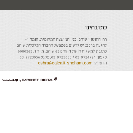
כתובתינו
רח' החושן 1 שוהם, בנין המועצה המקומית, קומה 1-
להגעה ברכב: יש לרשום בwaze: החברה הכלכלית שוהם
כתובת למשלוח דואר: האודם 63 שוהם, ת"ד 1, 6080363
טלפון: 03-9724721 / 03-9723035, פקס: 03-9723056
הדוא"ל:
oshra@calcalit-shoham.com
דרונט
דיגיטל
-
בניית
אתרים,
בניית
אתרי
וורדפרס,
בניית
אתרי
סחר,
חנות
אינטרנטית,
פיתוח