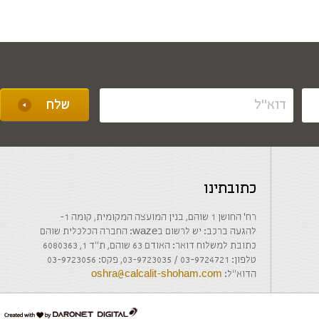
כתובתינו
רח' החושן 1 שוהם, בנין המועצה המקומית, קומה 1-
להגעה ברכב: יש לרשום בwaze: החברה הכלכלית שוהם
כתובת למשלוח דואר: האודם 63 שוהם, ת"ד 1, 6080363
טלפון: 03-9724721 / 03-9723035, פקס: 03-9723056
הדוא"ל:
oshra@calcalit-shoham.com
דרונט