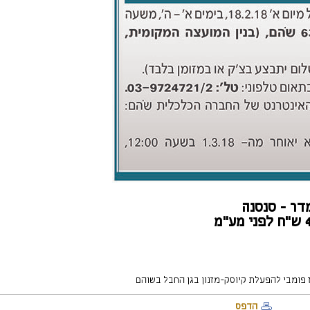
מדר - סנסנה
ע"מ
הדפס