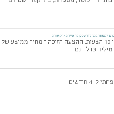
ות חדר כושר, מסעדות, בתי קפה ושטחים
רש למסחר במרכז העסקים– אייר פארק שוהם
למכרז הוגשו 10 הצעות. ההצעה הזוכה – מחיר ממוצע של
ל-4 חודשים