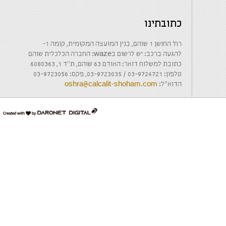
כתובתינו
רח' החושן 1 שוהם, בנין המועצה המקומית, קומה 1-
להגעה ברכב: יש לרשום בwaze: החברה הכלכלית שוהם
כתובת למשלוח דואר: האודם 63 שוהם, ת"ד 1, 6080363
טלפון: 03-9724721 / 03-9723035, פקס: 03-9723056
הדוא"ל:
oshra@calcalit-shoham.com
דרונט
דיגיטל
-
בניית
אתרים,
בניית
אתרי
וורדפרס,
בניית
אתרי
סחר,
חנות
אינטרנטית,
פיתוח
אתרים