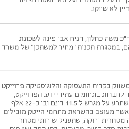
קירה על המטמנה ועל תא השטח הצפוני
ין לא שווקו.
"כ משה כחלון, הניח אבן פינה לשכונת
ם, במסגרת תכנית "מחיר למשתכן" של משרד
שווק בקרית התעסוקה והלוגיסטיקה פרוייקט
 לחברות בתחומים עתירי ידע. הפרוייקט,
שנקרא HiPort Shoham, משתרע על מגרש ל 11.5 דונם ובו כ-22 אלף
 אשר מעוצב בהשראת מתחמי הייטק מובילים
 מסחרית ירוקה, שתעניק שירותי מסחר