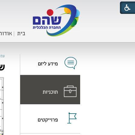
בית
אודות
עמו
שכ