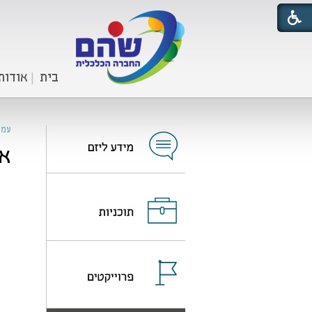
בית
אודות
עמו
אל