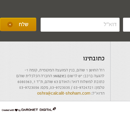
כתובתינו
רח' החושן 1 שוהם, בנין המועצה המקומית, קומה 1-
להגעה ברכב: יש לרשום בwaze: החברה הכלכלית שוהם
כתובת למשלוח דואר: האודם 63 שוהם, ת"ד 1, 6080363
טלפון: 03-9724721 / 03-9723035, פקס: 03-9723056
הדוא"ל:
oshra@calcalit-shoham.com
דרונט
דיגיטל
-
בניית
אתרים,
בניית