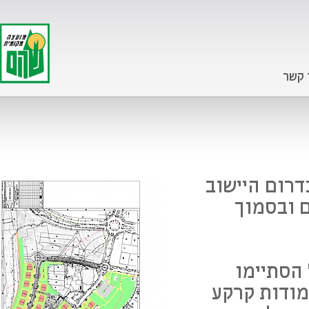
 קשר
רום היישוב
ם ובסמוך
הסתיימו
ם 64 יח"ד צמודות קרקע