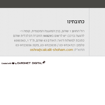
כתובתינו
רח' החושן 1 שוהם, בנין המועצה המקומית, קומה 1-
להגעה ברכב: יש לרשום בwaze: החברה הכלכלית שוהם
כתובת למשלוח דואר: האודם 63 שוהם, ת"ד 1, 6080363
טלפון: 03-9724721 / 03-9723035, פקס: 03-9723056
הדוא"ל:
oshra@calcalit-shoham.com
דרונט
דיגיטל
-
בניית
אתרים,
בניית
אתרי
וורדפרס,
בניית
אתרי
סחר,
חנות
אינטרנטית,
פיתוח