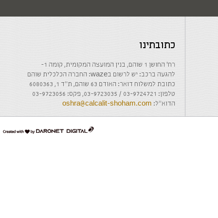
כתובתינו
רח' החושן 1 שוהם, בנין המועצה המקומית, קומה 1-
להגעה ברכב: יש לרשום בwaze: החברה הכלכלית שוהם
כתובת למשלוח דואר: האודם 63 שוהם, ת"ד 1, 6080363
טלפון: 03-9724721 / 03-9723035, פקס: 03-9723056
הדוא"ל:
oshra@calcalit-shoham.com
דרונט
דיגיטל
-
בניית
אתרים,
בניית
אתרי
וורדפרס,
בניית
אתרי
סחר,
חנות
אינטרנטית,
פיתוח