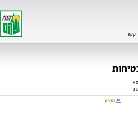
 קשר
הדפס