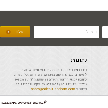
כתובתינו
רח' החושן 1 שוהם, בנין המועצה המקומית, קומה 1-
להגעה ברכב: יש לרשום בwaze: החברה הכלכלית שוהם
כתובת למשלוח דואר: האודם 63 שוהם, ת"ד 1, 6080363
טלפון: 03-9724721 / 03-9723035, פקס: 03-9723056
הדוא"ל:
oshra@calcalit-shoham.com
דרונט
דיגיטל