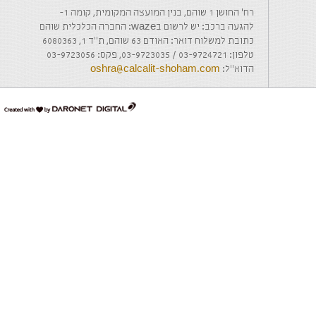
רח' החושן 1 שוהם, בנין המועצה המקומית, קומה 1-
להגעה ברכב: יש לרשום בwaze: החברה הכלכלית שוהם
כתובת למשלוח דואר: האודם 63 שוהם, ת"ד 1, 6080363
טלפון: 03-9724721 / 03-9723035, פקס: 03-9723056
הדוא"ל:
oshra@calcalit-shoham.com
דרונט
דיגיטל
-
בניית
אתרים,
בניית
אתרי
וורדפרס,
בניית
אתרי
סחר,
חנות
אינטרנטית,
פיתוח
אתרים