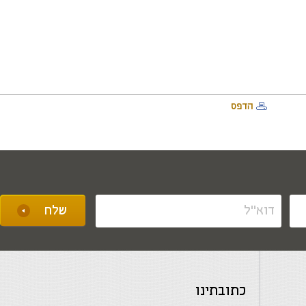
הדפס
כתובתינו