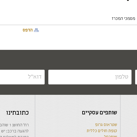
מסמכי המכרז
הדפס
שותפים עסקיים
כתובתינו
שטראוס גרופ
רח' החושן 1 שוהם, בנין המועצה המקומית, קומה 1-
קופת חולים כללית
להגעה ברכב: יש לרשום בwaze: החבר