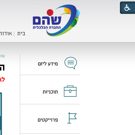
בית
אודות
עמו
הח
לא