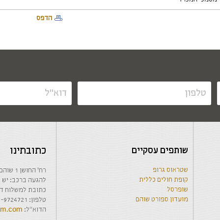
הדפס
שותפים עסקיים
כתובתינו
שטראוס גרופ
רח' החושן 1 שוהם, בנין המועצה המקומית, קומה 1-
קופת חולים כללית
להגעה ברכב: יש לרשום בwaze: החבר
שופרסל
כתובת למשלוח דואר: האודם 63 ש
מועדון ספורט שוהם
טלפון: 03-9724721 / 03-9723035, פקס: 03-9723056
הדוא"ל:
ham.com