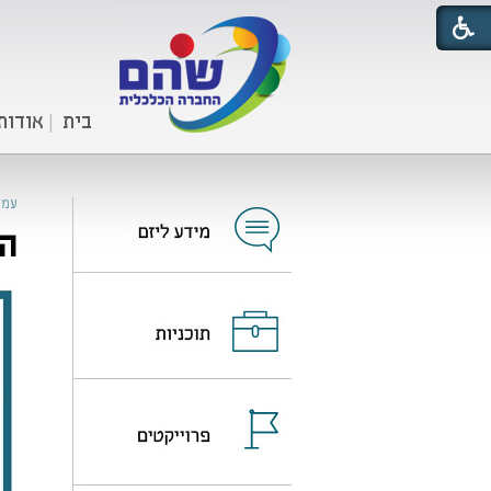
בית
אודות
עמו
הח