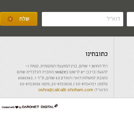
כתובתינו
רח' החושן 1 שוהם, בנין המועצה המקומית, קומה 1-
להגעה ברכב: יש לרשום בwaze: החברה הכלכלית שוהם
כתובת למשלוח דואר: האודם 63 שוהם, ת"ד 1, 6080363
טלפון: 03-9724721 / 03-9723035, פקס: 03-9723056
הדוא"ל:
oshra@calcalit-shoham.com
דרונט
דיגיטל
-
בניית
אתרים,
בניית
אתרי