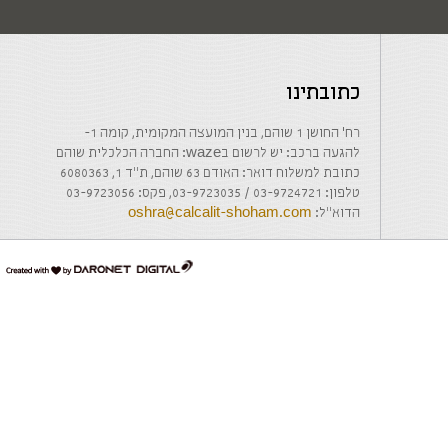
כתובתינו
רח' החושן 1 שוהם, בנין המועצה המקומית, קומה 1-
להגעה ברכב: יש לרשום בwaze: החברה הכלכלית שוהם
כתובת למשלוח דואר: האודם 63 שוהם, ת"ד 1, 6080363
טלפון: 03-9724721 / 03-9723035, פקס: 03-9723056
הדוא"ל:
oshra@calcalit-shoham.com
דרונט
דיגיטל
-
בניית
אתרים,
בניית
אתרי
וורדפרס,
בניית
אתרי
סחר,
חנות
אינטרנטית,
פיתוח