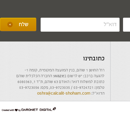
כתובתינו
רח' החושן 1 שוהם, בנין המועצה המקומית, קומה 1-
להגעה ברכב: יש לרשום בwaze: החברה הכלכלית שוהם
כתובת למשלוח דואר: האודם 63 שוהם, ת"ד 1, 6080363
טלפון: 03-9724721 / 03-9723035, פקס: 03-9723056
הדוא"ל:
oshra@calcalit-shoham.com
דרונט
דיגיטל
-
בניית
אתרים,
בניית