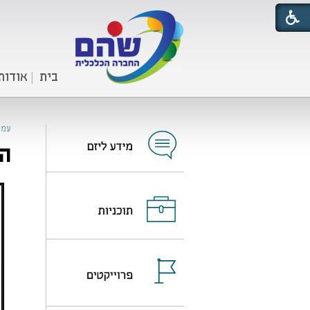
בית
אודות
עמו
החב