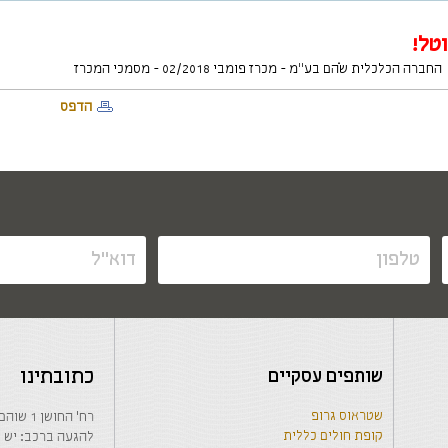
טל!
החברה הכלכלית שֹהם בע"מ - מכרז פומבי 02/2018 - מסמכי המכרז
הדפס
שותפים עסקיים
כתובתינו
שטראוס גרופ
רח' החושן 1 שוהם, בנין המועצה המקומית, קומה 1-
קופת חולים כללית
להגעה ברכב: יש לרשום בwaze: החבר