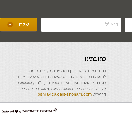
כתובתינו
רח' החושן 1 שוהם, בנין המועצה המקומית, קומה 1-
להגעה ברכב: יש לרשום בwaze: החברה הכלכלית שוהם
כתובת למשלוח דואר: האודם 63 שוהם, ת"ד 1, 6080363
טלפון: 03-9724721 / 03-9723035, פקס: 03-9723056
הדוא"ל:
oshra@calcalit-shoham.com
דרונט
דיגיטל
-
בניית
אתרים,
בניית