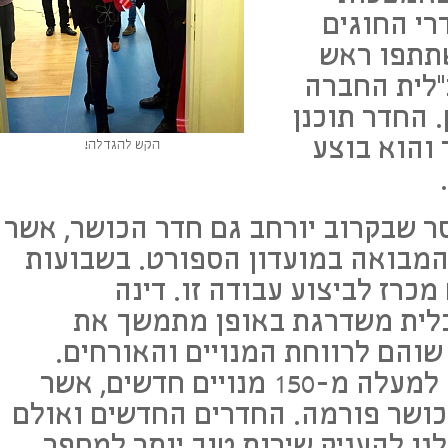
רי החוגים
תתפו ראש
"לית החברה
. החדר תוכנן
 והוא בוצע
הקש להגדלה!
 שבקרוב יורחב גם חדר הכושר, אשר
 המבואה במועדון הספורט. בשבועות
כרז לביצוע עבודה זו. דינה
כלית משדרגת באופן מתמשך את
שוהם לרווחת המנויים והאורחים.
לאחרונה נקלטו במועדון למעלה מ-150 מנויים חדשים, אשר
הכושר פורמה. החדרים החדשים ואולם
נו להעניק שירות טוב יותר למספר