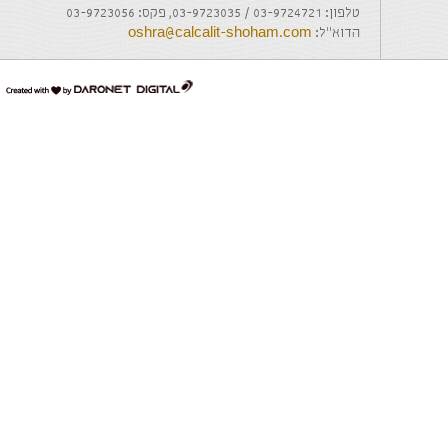
טלפון: 03-9724721 / 03-9723035, פקס: 03-9723056
הדוא"ל:
oshra@calcalit-shoham.com
דרונט
דיגיטל
-
בניית
אתרים,
בניית
אתרי
וורדפרס,
בניית
אתרי
סחר,
חנות
אינטרנטית,
פיתוח
אתרים