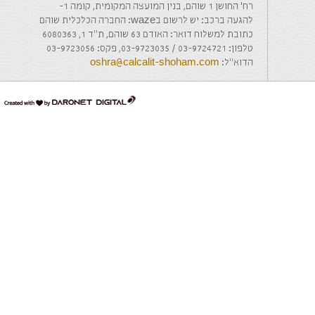
רח' החושן 1 שוהם, בנין המועצה המקומית, קומה 1-
להגעה ברכב: יש לרשום בwaze: החברה הכלכלית שוהם
כתובת למשלוח דואר: האודם 63 שוהם, ת"ד 1, 6080363
טלפון: 03-9724721 / 03-9723035, פקס: 03-9723056
הדוא"ל:
oshra@calcalit-shoham.com
דרונט
דיגיטל
-
בניית
אתרים,
בניית
אתרי
וורדפרס,
בניית
אתרי
סחר,
חנות
אינטרנטית,
פיתוח
אתרים