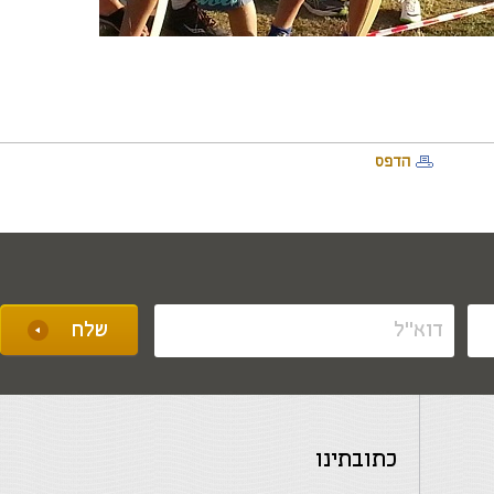
הדפס
כתובתינו