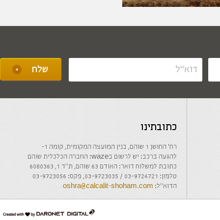
כתובתינו
רח' החושן 1 שוהם, בנין המועצה המקומית, קומה 1-
להגעה ברכב: יש לרשום בwaze: החברה הכלכלית שוהם
כתובת למשלוח דואר: האודם 63 שוהם, ת"ד 1, 6080363
טלפון: 03-9724721 / 03-9723035, פקס: 03-9723056
הדוא"ל:
oshra@calcalit-shoham.com
דרונט
דיגיטל