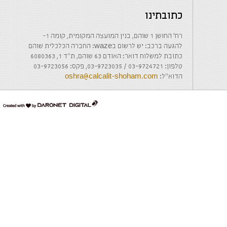
כתובתינו
רח' החושן 1 שוהם, בנין המועצה המקומית, קומה 1-
להגעה ברכב: יש לרשום בwaze: החברה הכלכלית שוהם
כתובת למשלוח דואר: האודם 63 שוהם, ת"ד 1, 6080363
טלפון: 03-9724721 / 03-9723035, פקס: 03-9723056
הדוא"ל:
oshra@calcalit-shoham.com
דרונט
דיגיטל
-
בניית
אתרים,
בניית
אתרי
וורדפרס,
בניית
אתרי
סחר,
חנות
אינטרנטית,
פיתוח
אתרים