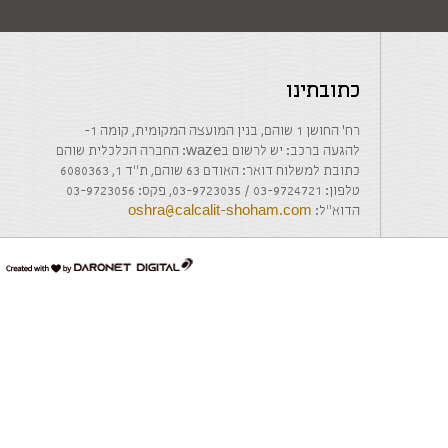
כתובתינו
רח' החושן 1 שוהם, בנין המועצה המקומית, קומה 1-
להגעה ברכב: יש לרשום בwaze: החברה הכלכלית שוהם
כתובת למשלוח דואר: האודם 63 שוהם, ת"ד 1, 6080363
טלפון: 03-9724721 / 03-9723035, פקס: 03-9723056
הדוא"ל:
oshra@calcalit-shoham.com
דרונט
דיגיטל
-
בניית
אתרים,
בניית
אתרי
וורדפרס,
בניית
אתרי
סחר,
חנות
אינטרנטית,
פיתוח